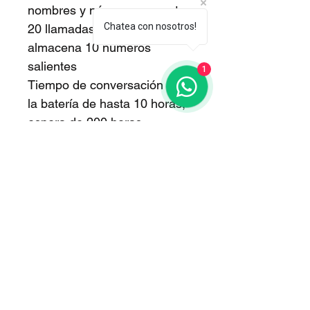
nombres y números, muestra 
Chatea con nosotros!
20 llamadas entrantes *, 
almacena 10 números 
salientes
1
Tiempo de conversación de 
la batería de hasta 10 horas, 
espera de 200 horas
altavoz No
Color negro
Configuración Configuración 
estándar: 1 mano. Capacidad 
para expandirse hasta 6 
hombros 6
Otra descripción Función 
para transferir llamadas, 
hablar entre las manos.