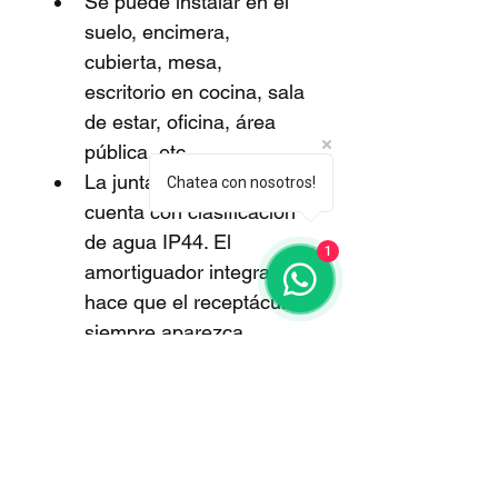
Se puede instalar en el 
suelo, encimera, 
cubierta, mesa, 
escritorio en cocina, sala 
de estar, oficina, área 
pública, etc. 
La junta impermeable 
Chatea con nosotros!
cuenta con clasificación 
de agua IP44. El 
1
amortiguador integrado 
hace que el receptáculo 
siempre aparezca 
lentamente, sin dañar 
tus dedos. 
El producto cuenta con 
dos puertos de carga 
USB de 5 V CC y dos 