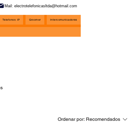
Mail: electrotelefonicasltda@hotmail.com
Telefonos IP
Groomer
Intercomunicadores
os
Ordenar por:
Recomendados