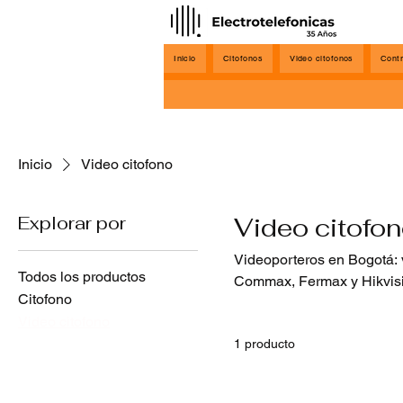
Inicio
Citofonos
Video citofonos
Contr
Inicio
Video citofono
Explorar por
Video citofo
Videoporteros en Bogotá: v
Todos los productos
Commax, Fermax y Hikvisio
Citofono
apartamentos y conjuntos 
Video citofono
1 producto