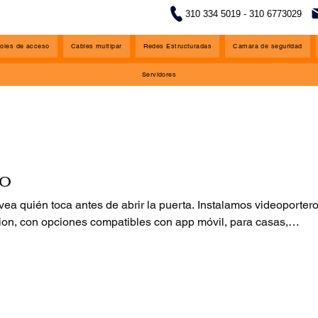
310 334 5019 - 310 6773029
oles de acceso
Cables multipar
Redes Estructuradas
Camara de seguridad
Servidores
no
ea quién toca antes de abrir la puerta. Instalamos videoporter
n, con opciones compatibles con app móvil, para casas,
residenciales.